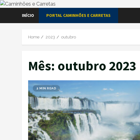
Skip
INÍCIO
PORTAL CAMINHÕES E CARRETAS
to
content
Home
2023
outubro
Mês:
outubro 2023
2 MIN READ