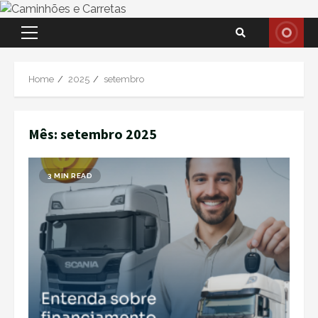
Skip
Primary
to
Menu
content
Home
2025
setembro
Mês:
setembro 2025
3 MIN READ