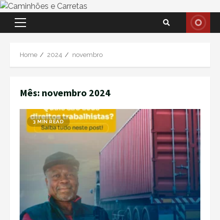
Skip
Primary
to
Menu
content
Home
2024
novembro
Mês:
novembro 2024
3 MIN READ