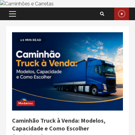
Skip
Primary
to
Menu
content
10 MIN READ
Modelos
Caminhão Truck à Venda: Modelos,
Capacidade e Como Escolher