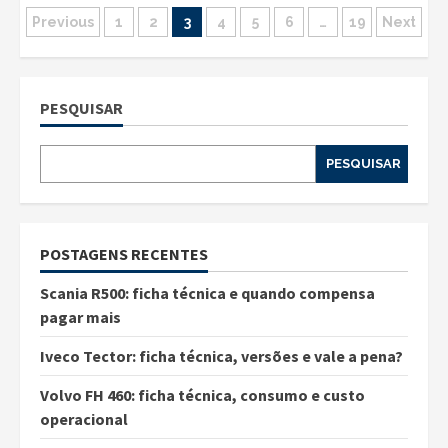
Navegação
Previous
1
2
3
4
5
6
…
19
Next
por
posts
PESQUISAR
PESQUISAR
POSTAGENS RECENTES
Scania R500: ficha técnica e quando compensa
pagar mais
Iveco Tector: ficha técnica, versões e vale a pena?
Volvo FH 460: ficha técnica, consumo e custo
operacional