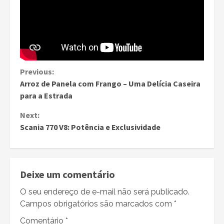
Continue
Previous:
Arroz de Panela com Frango – Uma Delícia Caseira
Reading
para a Estrada
Next:
Scania 770 V8: Potência e Exclusividade
Deixe um comentário
O seu endereço de e-mail não será publicado.
Campos obrigatórios são marcados com
*
Comentário
*