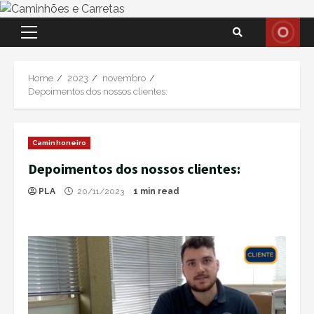
Skip
Primary
to
Menu
content
Home
2023
novembro
Depoimentos dos nossos clientes:
Caminhoneiro
Depoimentos dos nossos clientes:
PLA
20/11/2023
1 min read