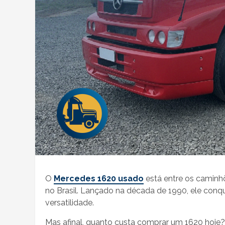
O
Mercedes 1620 usado
está entre os caminh
no Brasil. Lançado na década de 1990, ele conqu
versatilidade.
Mas afinal, quanto custa comprar um 1620 hoje?