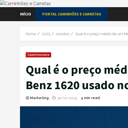
Skip
INÍCIO
PORTAL CAMINHÕES E CARRETAS
to
content
Home
2025
outubro
Qual é o preço médio de um M
Caminhoneiro
Qual é o preço méd
Benz 1620 usado no
Marketing
30/10/2025
4 min read