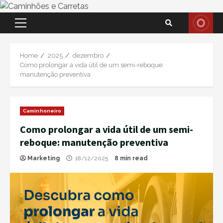
Skip
Primary
to
Menu
content
Home
2025
dezembro
Como prolongar a vida útil de um semi-reboque:
manutenção preventiva
Caminhoneiro
Como prolongar a vida útil de um semi-
reboque: manutenção preventiva
Marketing
18/12/2025
8 min read