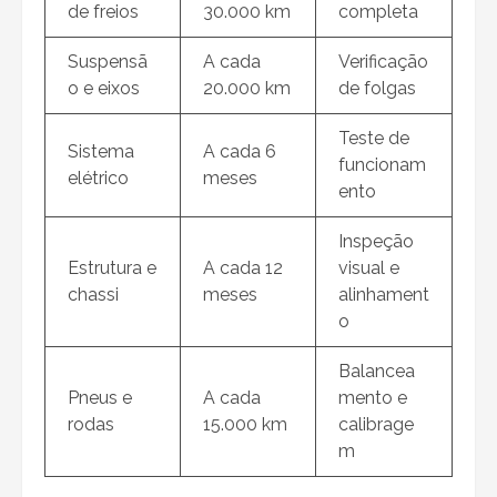
de freios
30.000 km
completa
Suspensã
A cada
Verificação
o e eixos
20.000 km
de folgas
Teste de
Sistema
A cada 6
funcionam
elétrico
meses
ento
Inspeção
Estrutura e
A cada 12
visual e
chassi
meses
alinhament
o
Balancea
Pneus e
A cada
mento e
rodas
15.000 km
calibrage
m