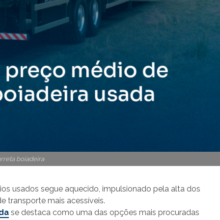
rreta boiadeira
ios usados segue aquecido, impulsionado pela alta dos
e transporte mais acessíveis.
ada
se destaca como uma das opções mais procuradas