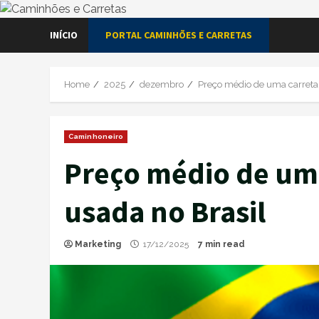
Skip
INÍCIO
PORTAL CAMINHÕES E CARRETAS
to
content
Home
2025
dezembro
Preço médio de uma carreta 
Caminhoneiro
Preço médio de uma
usada no Brasil
Marketing
17/12/2025
7 min read