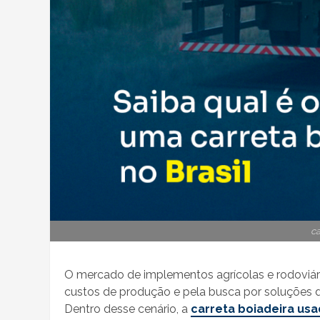
ca
O mercado de implementos agrícolas e rodoviár
custos de produção e pela busca por soluções d
Dentro desse cenário, a
carreta boiadeira us