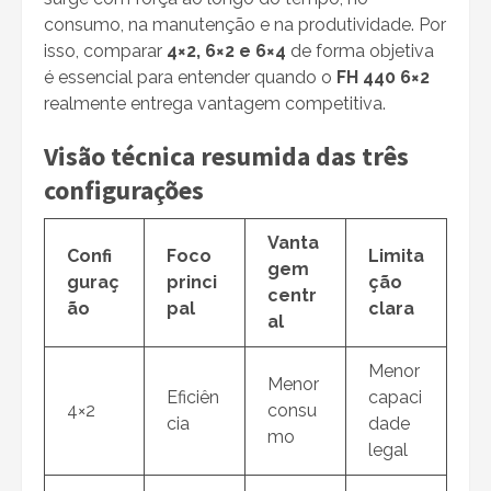
consumo, na manutenção e na produtividade. Por
isso, comparar
4×2, 6×2 e 6×4
de forma objetiva
é essencial para entender quando o
FH 440 6×2
realmente entrega vantagem competitiva.
Visão técnica resumida das três
configurações
Vanta
Confi
Foco
Limita
gem
guraç
princi
ção
centr
ão
pal
clara
al
Menor
Menor
Eficiên
capaci
4×2
consu
cia
dade
mo
legal