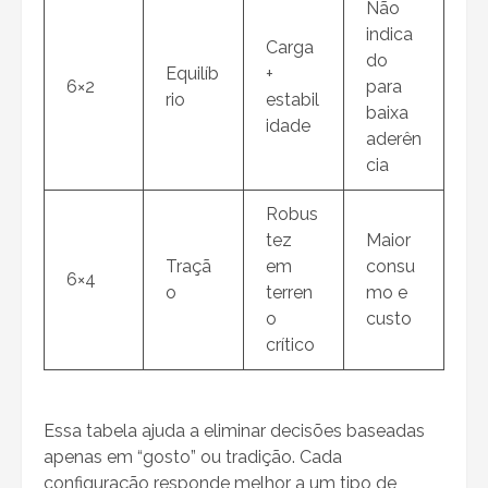
Não
indica
Carga
do
Equilíb
+
6×2
para
rio
estabil
baixa
idade
aderên
cia
Robus
tez
Maior
Traçã
em
consu
6×4
o
terren
mo e
o
custo
crítico
Essa tabela ajuda a eliminar decisões baseadas
apenas em “gosto” ou tradição. Cada
configuração responde melhor a um tipo de