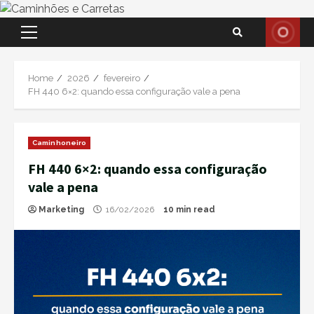
Skip
Primary
to
Menu
content
Home
2026
fevereiro
FH 440 6×2: quando essa configuração vale a pena
Caminhoneiro
FH 440 6×2: quando essa configuração
vale a pena
Marketing
16/02/2026
10 min read