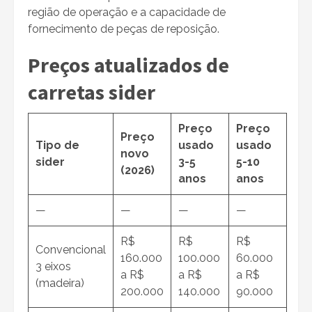
região de operação e a capacidade de
fornecimento de peças de reposição.
Preços atualizados de
carretas sider
Preço
Preço
Preço
Tipo de
usado
usado
novo
sider
3-5
5-10
(2026)
anos
anos
—
—
—
—
R$
R$
R$
Convencional
160.000
100.000
60.000
3 eixos
a R$
a R$
a R$
(madeira)
200.000
140.000
90.000