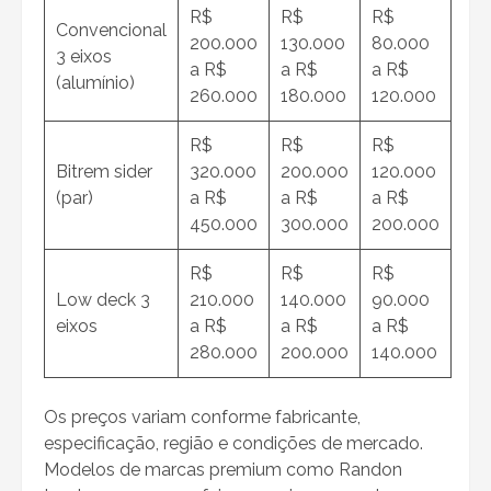
R$
R$
R$
Convencional
200.000
130.000
80.000
3 eixos
a R$
a R$
a R$
(alumínio)
260.000
180.000
120.000
R$
R$
R$
Bitrem sider
320.000
200.000
120.000
(par)
a R$
a R$
a R$
450.000
300.000
200.000
R$
R$
R$
Low deck 3
210.000
140.000
90.000
eixos
a R$
a R$
a R$
280.000
200.000
140.000
Os preços variam conforme fabricante,
especificação, região e condições de mercado.
Modelos de marcas premium como Randon