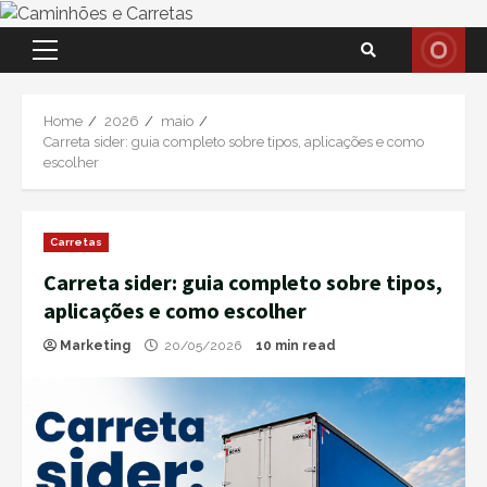
Skip
Primary
to
Menu
content
Home
2026
maio
Carreta sider: guia completo sobre tipos, aplicações e como
escolher
Carretas
Carreta sider: guia completo sobre tipos,
aplicações e como escolher
Marketing
20/05/2026
10 min read