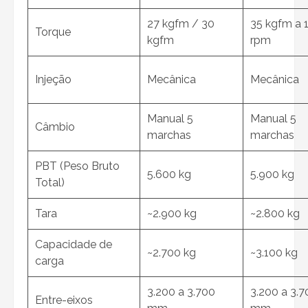
27 kgfm / 30
35 kgfm a 
Torque
kgfm
rpm
Injeção
Mecânica
Mecânica
Manual 5
Manual 5
Câmbio
marchas
marchas
PBT (Peso Bruto
5.600 kg
5.900 kg
Total)
Tara
~2.900 kg
~2.800 kg
Capacidade de
~2.700 kg
~3.100 kg
carga
3.200 a 3.700
3.200 a 3.7
Entre-eixos