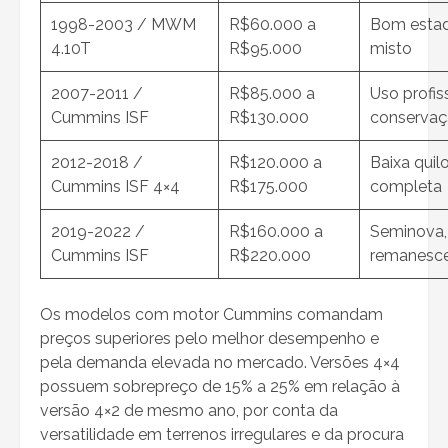
1998-2003 / MWM
R$60.000 a
Bom estad
4.10T
R$95.000
misto
2007-2011 /
R$85.000 a
Uso profis
Cummins ISF
R$130.000
conserva
2012-2018 /
R$120.000 a
Baixa qui
Cummins ISF 4×4
R$175.000
completa
2019-2022 /
R$160.000 a
Seminova,
Cummins ISF
R$220.000
remanesc
Os modelos com motor Cummins comandam
preços superiores pelo melhor desempenho e
pela demanda elevada no mercado. Versões 4×4
possuem sobrepreço de 15% a 25% em relação à
versão 4×2 de mesmo ano, por conta da
versatilidade em terrenos irregulares e da procura