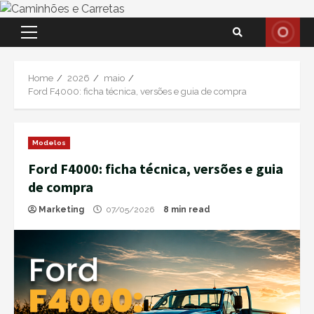
Skip
Primary
to
Menu
content
Home
2026
maio
Ford F4000: ficha técnica, versões e guia de compra
Modelos
Ford F4000: ficha técnica, versões e guia
de compra
Marketing
07/05/2026
8 min read