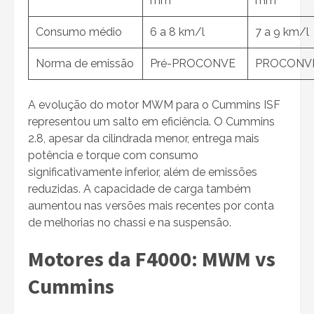
mm
mm
Consumo médio
6 a 8 km/l
7 a 9 km/l
Norma de emissão
Pré-PROCONVE
PROCONVE
A evolução do motor MWM para o Cummins ISF
representou um salto em eficiência. O Cummins
2.8, apesar da cilindrada menor, entrega mais
potência e torque com consumo
significativamente inferior, além de emissões
reduzidas. A capacidade de carga também
aumentou nas versões mais recentes por conta
de melhorias no chassi e na suspensão.
Motores da F4000: MWM vs
Cummins