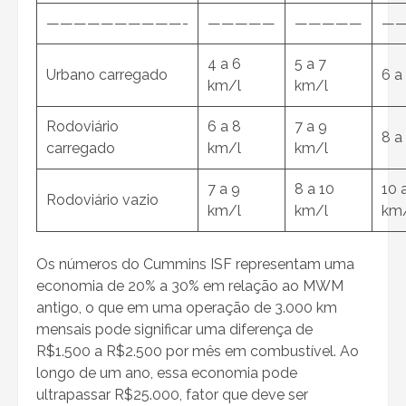
——————————-
—————
—————
—
4 a 6
5 a 7
Urbano carregado
6 a
km/l
km/l
Rodoviário
6 a 8
7 a 9
8 a
carregado
km/l
km/l
7 a 9
8 a 10
10 
Rodoviário vazio
km/l
km/l
km
Os números do Cummins ISF representam uma
economia de 20% a 30% em relação ao MWM
antigo, o que em uma operação de 3.000 km
mensais pode significar uma diferença de
R$1.500 a R$2.500 por mês em combustível. Ao
longo de um ano, essa economia pode
ultrapassar R$25.000, fator que deve ser