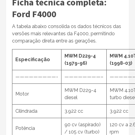
Ficha técnica completa:
Ford F4000
A tabela abaixo consolida os dados técnicos das
versões mais relevantes da F4000, permitindo
comparação direta entre as gerações.
MWM D229-4
MWM 4.10
Especificação
(1979-96)
(1998-03)
—————————-
————————–
—————
MWM D229-4
MWM 4.10
Motor
diesel
turbo diese
Cilindrada
3.922 cc
3.922 cc
90 cv (aspirado)
120 cv a 2
Potência
/ 105 cv (turbo)
rpm