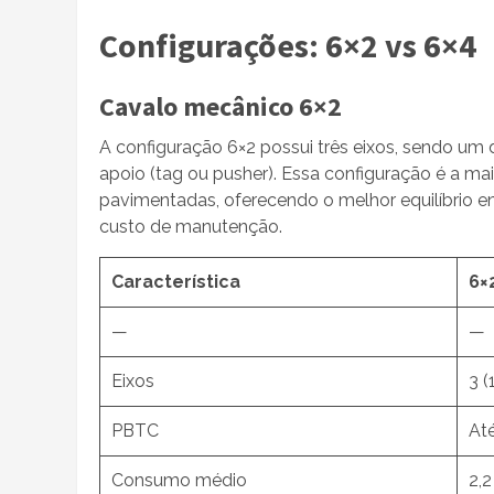
Configurações: 6×2 vs 6×4
Cavalo mecânico 6×2
A configuração 6×2 possui três eixos, sendo um d
apoio (tag ou pusher). Essa configuração é a mai
pavimentadas, oferecendo o melhor equilíbrio 
custo de manutenção.
Característica
6×
—
—
Eixos
3 (
PBTC
At
Consumo médio
2,2