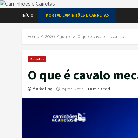
Skip
INÍCIO
PORTAL CAMINHÕES E CARRETAS
to
content
Home
2026
junho
O que é cavalo mecânico
Modelos
O que é cavalo mec
Marketing
24/06/2026
10 min read