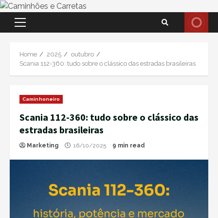
Skip
Primary
to
Menu
content
Home
2025
outubro
Scania 112-360: tudo sobre o clássico das estradas brasileiras
Caminhoneiro
Scania 112-360: tudo sobre o clássico das
estradas brasileiras
Marketing
16/10/2025
9 min read