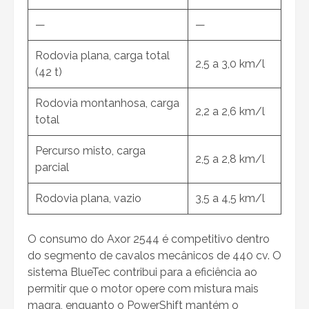
—
—
Rodovia plana, carga total
2,5 a 3,0 km/l
(42 t)
Rodovia montanhosa, carga
2,2 a 2,6 km/l
total
Percurso misto, carga
2,5 a 2,8 km/l
parcial
Rodovia plana, vazio
3,5 a 4,5 km/l
O consumo do Axor 2544 é competitivo dentro
do segmento de cavalos mecânicos de 440 cv. O
sistema BlueTec contribui para a eficiência ao
permitir que o motor opere com mistura mais
magra, enquanto o PowerShift mantém o