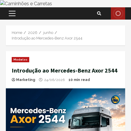
Skip
Primary
to
Menu
content
Home
2026
junho
Introdução ao Mercedes-Benz Axor 2544
Modelos
Introdução ao Mercedes-Benz Axor 2544
Marketing
24/06/2026
10 min read