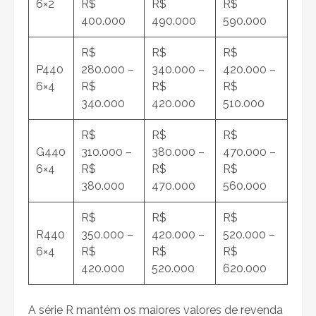
6×2
R$
R$
R$
400.000
490.000
590.000
R$
R$
R$
P440
280.000 –
340.000 –
420.000 –
6×4
R$
R$
R$
340.000
420.000
510.000
R$
R$
R$
G440
310.000 –
380.000 –
470.000 –
6×4
R$
R$
R$
380.000
470.000
560.000
R$
R$
R$
R440
350.000 –
420.000 –
520.000 –
6×4
R$
R$
R$
420.000
520.000
620.000
A série R mantém os maiores valores de revenda