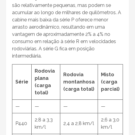
são relativamente pequenas, mas podem se
acumular ao longo de milhares de quilômetros. A
cabine mais baixa da série P oferece menor
arrasto aerodinâmico, resultando em uma
vantagem de aproximadamente 2% a 4% no
consumo em relação à série R em velocidades
rodoviárias. A série G fica em posição
intermediária.
Rodovia
Rodovia
Misto
plana
Série
montanhosa
(carga
(carga
(carga total)
parcial)
total)
—
—
—
—
2,8 a 3,3
2,6 a 3,0
P440
2,4 a 2,8 km/l
km/l
km/l