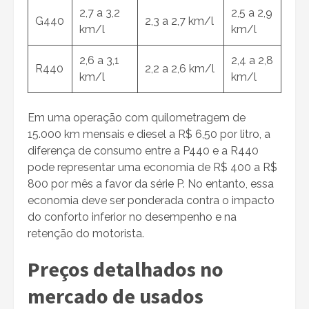
2,7 a 3,2
2,5 a 2,9
G440
2,3 a 2,7 km/l
km/l
km/l
2,6 a 3,1
2,4 a 2,8
R440
2,2 a 2,6 km/l
km/l
km/l
Em uma operação com quilometragem de
15.000 km mensais e diesel a R$ 6,50 por litro, a
diferença de consumo entre a P440 e a R440
pode representar uma economia de R$ 400 a R$
800 por mês a favor da série P. No entanto, essa
economia deve ser ponderada contra o impacto
do conforto inferior no desempenho e na
retenção do motorista.
Preços detalhados no
mercado de usados