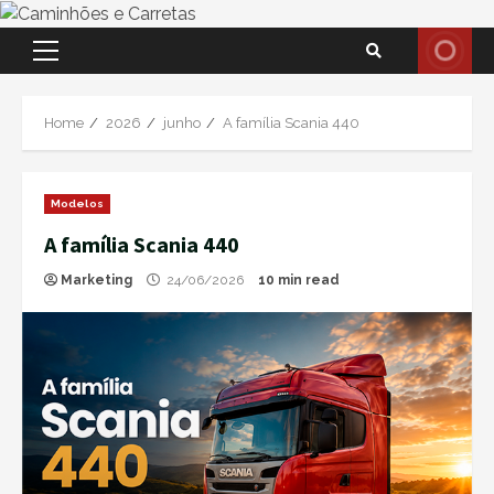
Skip
Primary
to
Menu
content
Home
2026
junho
A família Scania 440
Modelos
A família Scania 440
Marketing
24/06/2026
10 min read