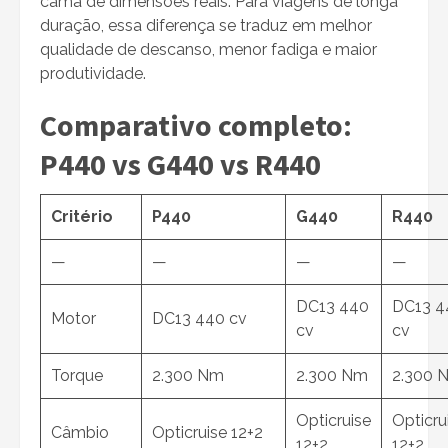
cama de dimensões reais. Para viagens de longa
duração, essa diferença se traduz em melhor
qualidade de descanso, menor fadiga e maior
produtividade.
Comparativo completo:
P440 vs G440 vs R440
Critério
P440
G440
R440
—
—
—
—
DC13 440
DC13 4
Motor
DC13 440 cv
cv
cv
Torque
2.300 Nm
2.300 Nm
2.300 
Opticruise
Opticru
Câmbio
Opticruise 12+2
12+2
12+2